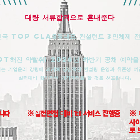
​대량 서류합격으로 혼내준다
국 top class대표 컨설턴트 3인체제 
OT해진 약빨취! 2026년 하반기 공채 예약을
취는 기업윤리 강령에 의거해 양심적인 컨설팅 운영과 취준생 여
실력대비 합리적인 가격책정을 할 것을 선포합니다.
니다
※실전면접 대비 1:1 서비스 진행중
※ 
사이
로 