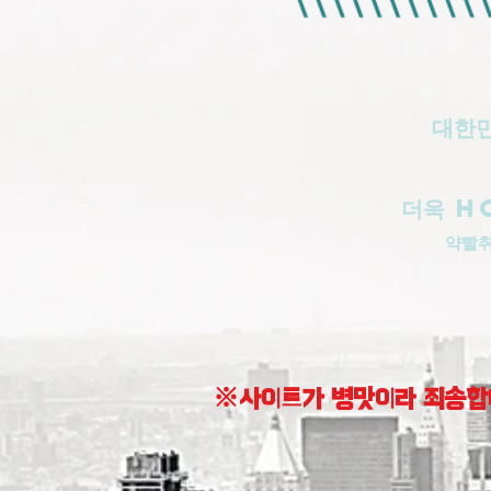
대한민
더욱 H
​약빨
※사이트가 병맛이라 죄송합