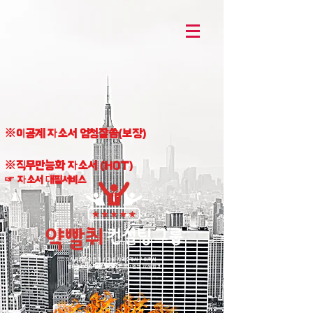
※이공계 자소서 엄청잘씀(보장)
※직무만능화 자소서 (HOT)
☞ 자소서 대필서비스