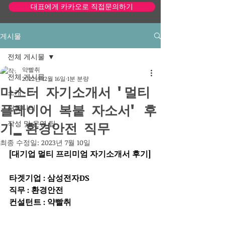
대표에게 카카오로 직접문의하기
게시물
모바일 단순화 사이트 보기
전체 게시물
약빨취
전체 게시물
2022년 12월 16일
1분 분량
마스터 자기소개서 '멀티
소개
플레이어 복붙 자소서' 후
커뮤니티
기_환경안전 직무
작성 및 운영 팁
최종 수정일:
2023년 7월 10일
[대기업 멀티 프리미엄 자기소개서 후기]
타겟기업 : 삼성전자DS
직무 : 환경안전
컨설턴트 : 약빨취