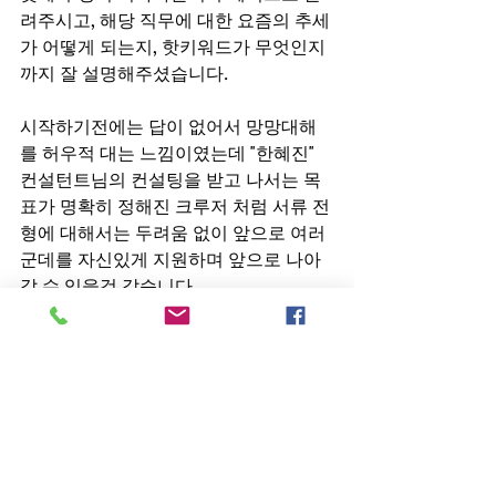
려주시고, 해당 직무에 대한 요즘의 추세
가 어떻게 되는지, 핫키워드가 무엇인지
까지 잘 설명해주셨습니다.
시작하기전에는 답이 없어서 망망대해
를 허우적 대는 느낌이였는데 "한혜진" 
컨설턴트님의 컨설팅을 받고 나서는 목
표가 명확히 정해진 크루저 처럼 서류 전
형에 대해서는 두려움 없이 앞으로 여러
군데를 자신있게 지원하며 앞으로 나아
갈 수 있을것 같습니다.  
취준생 여러분들 서류 탈락에 대한 자신
감과 자존감 하락을 컨설팅을 통해서 떡
상시키시세요. ^^ 사소한 경험이라도 괜
찮으니 뭐든지 말씀하시고, 취업 컨설팅 
맡겨보시고, 다들 행복한 결말, 좋은 결
과 누리시길 빌겠습니다 !!!!!