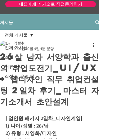
대표에게 카카오로 직접문의하기
게시물
모바일 단순화 사이트 보기
전체 게시물
약빨취
전체 게시물
2024년 10월 4일
1분 분량
26살 남자 서양학과 출신
소개
의 취업도전기_UI/UX
커뮤니티
+ 웹디자인 직무 취업컨설
작성 및 운영 팁
팅 2일차 후기_마스터 자
기소개서 초안설계
[ 얼인원 패키지 2일차_디자인계열]
1) 나이/성별 : 26/남
2) 유형 : 서양화/디자인