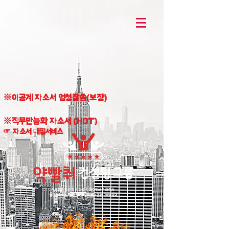
※이공계 자소서 엄청잘씀(보장)
※직무만능화 자소서 (HOT)
☞ 자소서 대필서비스