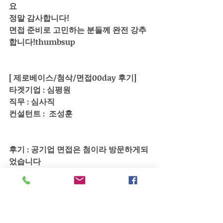
요
정말 감사합니다!
면접 준비로 고민하는 분들께 완전 강추
합니다!thumbsup
[ 제로베이스/첨삭/면접00day 후기]
타겟기업 : 심평원
직무 : 심사직
컨설턴트 :  조성훈
후기 : 공기업 면접은 첨이라 방문하게되
었습니다
입실하고 퇴실할때에 인사방법까지 세세
히 알려주셨습니다 
글솜씨가없어 막막했는데 어떤 식으로 
써 나가야할지 알려주셨습니다 
제가 임상경력밖에없는데