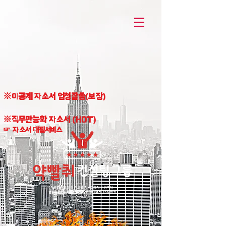
※이공계 자소서 엄청잘씀(보장)
※직무만능화 자소서 (HOT)
☞ 자소서 대필서비스