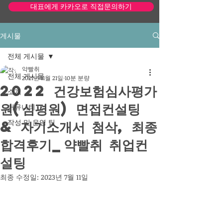
대표에게 카카오로 직접문의하기
게시물
모바일 단순화 사이트 보기
전체 게시물
약빨취
전체 게시물
2021년 11월 21일
10분 분량
2022 건강보험심사평가
소개
원(심평원) 면접컨설팅
커뮤니티
& 자기소개서 첨삭, 최종
작성 및 운영 팁
합격후기_약빨취 취업컨
설팅
최종 수정일:
2023년 7월 11일