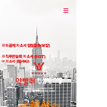
※이공계 자소서 엄청잘씀(보장)
※직무만능화 자소서 (HOT)
☞ 자소서 대필서비스