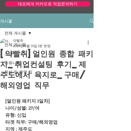
대표에게 카카오로 직접문의하기
게시물
모바일 단순화 사이트 보기
전체 게시물
약빨취
전체 게시물
2024년 3월 31일
1분 분량
[약빨취]얼인원 종합 패키
소개
지_취업컨설팅 후기_제
커뮤니티
주도에서 육지로_구매/
작성 및 운영 팁
해외영업 직무
[얼인원 패키지 1일차]
나이/성별: 27/여
유형: 신입
타겟 직무: 구매/해외영업
지역 : 제주도