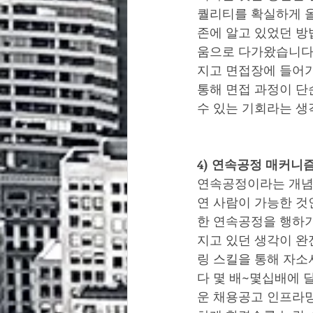
퀄리티를 확실하게 올
존에 알고 있었던 방
움으로 다가왔습니다.
지고 면접장에 들어가
통해 면접 과정이 단
수 있는 기회라는 생
4) 연속공정 매커
연속공정이라는 개념을
연 사람이 가능한 것
한 연속공정을 행하기
지고 있던 생각이 완
링 스킬을 통해 자소
다 몇 배~몇십배에 
운 채용공고 인프라망