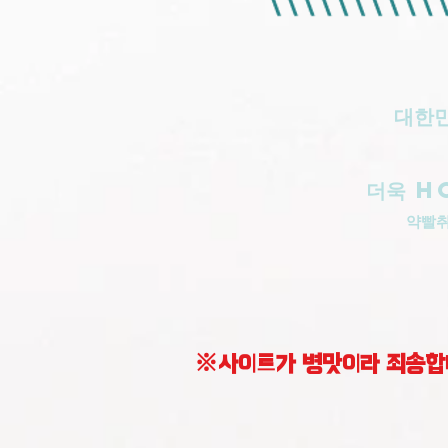
대한민
더욱 H
​약빨
※사이트가 병맛이라 죄송합