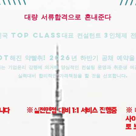
​대량 서류합격으로 혼내준다
국 top class대표 컨설턴트 3인체제 
OT해진 약빨취! 2026년 하반기 공채 예약을
취는 기업윤리 강령에 의거해 양심적인 컨설팅 운영과 취준생 여
실력대비 합리적인 가격책정을 할 것을 선포합니다.
니다
※실전면접 대비 1:1 서비스 진행중
※ 
사이
로 