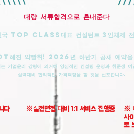
​대량 서류합격으로 혼내준다
국 top class대표 컨설턴트 3인체제 
OT해진 약빨취! 2026년 하반기 공채 예약을
취는 기업윤리 강령에 의거해 양심적인 컨설팅 운영과 취준생 여
실력대비 합리적인 가격책정을 할 것을 선포합니다.
니다
※실전면접 대비 1:1 서비스 진행중
※ 
사이
로 