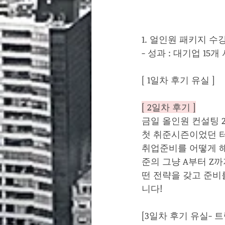
1. 얼인원 패키지 수강
- 성과 : 대기업 1
[ 1일차 후기 유실 ]
[ 2일차 후기 ]
금일 올인원 컨설팅 
첫 취준시즌이었던 터
취업준비를 어떻게 해
준의 그냥 A부터 Z
떤 전략을 갖고 준비
니다!
[3일차 후기 유실- 트