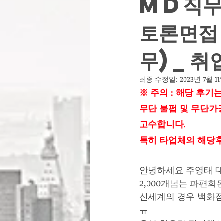
MD직무
토론면접
무)_취
최종 수정일:
2023년 7월 1
※ 주의 : 해당 후
무단 불펌 및 무단가
고수합니다. 
특히 타업체의 해당후
안녕하세요 주영태 
2,000개넘는 파편
신세계의 경우 백화점
ㅠ 