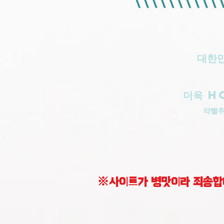
대한민
더욱 H
​약빨
※사이트가 병맛이라 죄송합